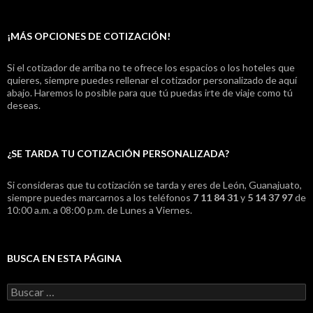
¡MÁS OPCIONES DE COTIZACIÓN!
Si el cotizador de arriba no te ofrece los espacios o los hoteles que
quieres, siempre puedes rellenar el cotizador personalizado de aquí
abajo. Haremos lo posible para que tú puedas irte de viaje como tú
deseas.
¿SE TARDA TU COTIZACIÓN PERSONALIZADA?
Si consideras que tu cotización se tarda y eres de León, Guanajuato,
siempre puedes marcarnos a los teléfonos
7 11 84 31
y
5 14 37 97
de
10:00 a.m. a 08:00 p.m. de Lunes a Viernes.
BUSCA EN ESTA PÁGINA
B
u