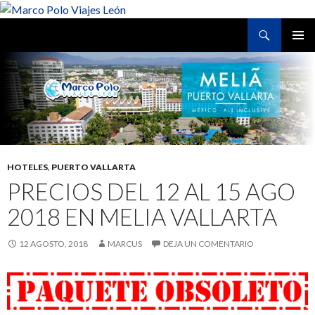
Buscar
Marco Polo Viajes León
SALTAR
MENÚ
AL
PRINCI
CONTENIDO
HOTELES
,
PUERTO VALLARTA
PRECIOS DEL 12 AL 15 AGO
2018 EN MELIA VALLARTA
12 AGOSTO, 2018
MARCUS
DEJA UN COMENTARIO