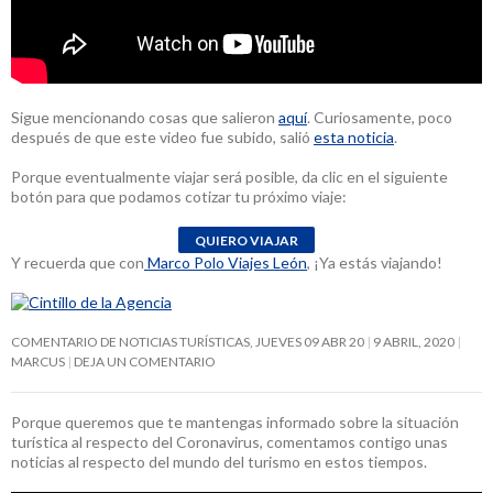
Sigue mencionando cosas que salieron
aquí
. Curiosamente, poco
después de que este video fue subido, salió
esta noticia
.
Porque eventualmente viajar será posible, da clic en el siguiente
botón para que podamos cotizar tu próximo viaje:
Y recuerda que con
Marco Polo Viajes León
, ¡Ya estás viajando!
COMENTARIO DE NOTICIAS TURÍSTICAS, JUEVES 09 ABR 20
9 ABRIL, 2020
MARCUS
DEJA UN COMENTARIO
Porque queremos que te mantengas informado sobre la situación
turística al respecto del Coronavirus, comentamos contigo unas
noticias al respecto del mundo del turismo en estos tiempos.