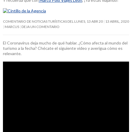
Y recuerda que con
Marco Polo Viajes León
, ¡Ya estás viajando!
COMENTARIO DE NOTICIAS TURÍSTICAS DEL LUNES, 13 ABR 20
13 ABRIL, 2020
MARCUS
DEJA UN COMENTARIO
El Coronavirus deja mucho de qué hablar. ¿Cómo afecta al mundo del
turismo a la fecha? Chécate el siguiente video y averigua cómo es
relevante.