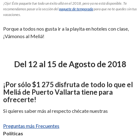
¡Ojo! Éste paquete fue todo un éxito allá en el 2018, pero ya no está disponible. Te
recomendamos pasar a la sección del
paquete de temporada
para que no te quedes sin tus
vacaciones.
Porque a todos nos gusta ir a la playita en hoteles con clase,
¡Vámonos al Meliá!
Del 12 al 15 de Agosto de 2018
¡
Por sólo
$1 275
disfruta de todo lo que el
Meliá de Puerto Vallarta tiene para
ofrecerte
!
Si quieres saber más al respecto chécate nuestras
Preguntas más Frecuentes
Políticas