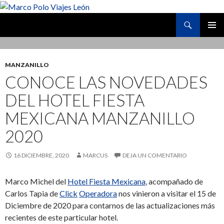
Buscar
Marco Polo Viajes León
SALTAR
MENÚ
AL
PRINCI
CONTENIDO
MANZANILLO
CONOCE LAS NOVEDADES
DEL HOTEL FIESTA
MEXICANA MANZANILLO
2020
16 DICIEMBRE, 2020
MARCUS
DEJA UN COMENTARIO
Marco Michel del
Hotel Fiesta Mexicana
, acompañado de
Carlos Tapia de
Click
Operadora
nos vinieron a visitar el 15 de
Diciembre de 2020 para contarnos de las actualizaciones más
recientes de este particular hotel.