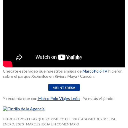
Chécate este video que nuestros amigos de
MarcoPoloTV
hicieron
sobre el parque Xoximilco en Riviera Maya / Cancún.
Y recuerda que con
Marco Polo Viajes León
, ¡Ya estás viajando!
UN PASEO POR EL PARQUE XOXIMILCO DEL 30 DE AGOSTO DE 2015
24
ENERO, 2020
MARCUS
DEJA UN COMENTARIO