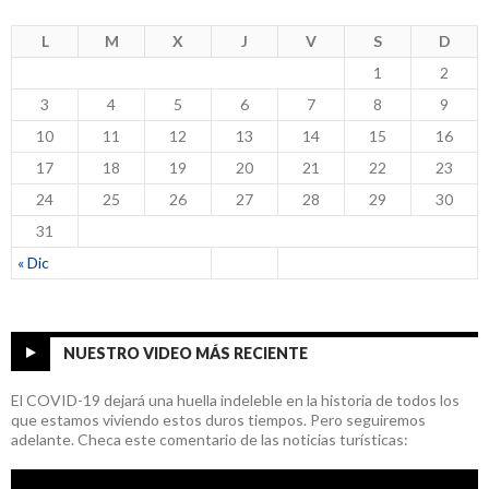
L
M
X
J
V
S
D
1
2
3
4
5
6
7
8
9
10
11
12
13
14
15
16
17
18
19
20
21
22
23
24
25
26
27
28
29
30
31
« Dic
NUESTRO VIDEO MÁS RECIENTE
El COVID-19 dejará una huella indeleble en la historia de todos los
que estamos viviendo estos duros tiempos. Pero seguiremos
adelante. Checa este comentario de las noticias turísticas: