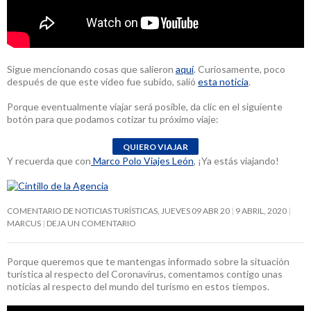
Sigue mencionando cosas que salieron
aquí
. Curiosamente, poco
después de que este video fue subido, salió
esta noticia
.
Porque eventualmente viajar será posible, da clic en el siguiente
botón para que podamos cotizar tu próximo viaje:
Y recuerda que con
Marco Polo Viajes León
, ¡Ya estás viajando!
COMENTARIO DE NOTICIAS TURÍSTICAS, JUEVES 09 ABR 20
9 ABRIL, 2020
MARCUS
DEJA UN COMENTARIO
Porque queremos que te mantengas informado sobre la situación
turística al respecto del Coronavirus, comentamos contigo unas
noticias al respecto del mundo del turismo en estos tiempos.