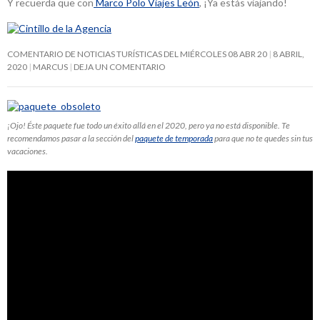
Y recuerda que con
Marco Polo Viajes León
, ¡Ya estás viajando!
COMENTARIO DE NOTICIAS TURÍSTICAS DEL MIÉRCOLES 08 ABR 20
8 ABRIL,
2020
MARCUS
DEJA UN COMENTARIO
¡Ojo! Éste paquete fue todo un éxito allá en el 2020, pero ya no está disponible. Te
recomendamos pasar a la sección del
paquete de temporada
para que no te quedes sin tus
vacaciones.