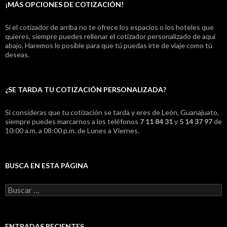
¡MÁS OPCIONES DE COTIZACIÓN!
Si el cotizador de arriba no te ofrece los espacios o los hoteles que
quieres, siempre puedes rellenar el cotizador personalizado de aquí
abajo. Haremos lo posible para que tú puedas irte de viaje como tú
deseas.
¿SE TARDA TU COTIZACIÓN PERSONALIZADA?
Si consideras que tu cotización se tarda y eres de León, Guanajuato,
siempre puedes marcarnos a los teléfonos
7 11 84 31
y
5 14 37 97
de
10:00 a.m. a 08:00 p.m. de Lunes a Viernes.
BUSCA EN ESTA PÁGINA
B
u
s
c
a
ENTRADAS RECIENTES