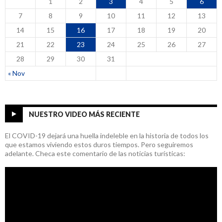
1
2
3
4
5
6
7
8
9
10
11
12
13
14
15
16
17
18
19
20
21
22
23
24
25
26
27
28
29
30
31
« Nov
NUESTRO VIDEO MÁS RECIENTE
El COVID-19 dejará una huella indeleble en la historia de todos los
que estamos viviendo estos duros tiempos. Pero seguiremos
adelante. Checa este comentario de las noticias turísticas: