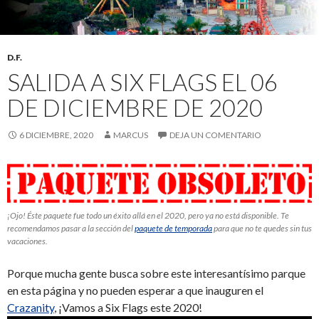
D.F.
SALIDA A SIX FLAGS EL 06
DE DICIEMBRE DE 2020
6 DICIEMBRE, 2020
MARCUS
DEJA UN COMENTARIO
¡Ojo! Éste paquete fue todo un éxito allá en el 2020, pero ya no está disponible. Te
recomendamos pasar a la sección del
paquete de temporada
para que no te quedes sin tus
vacaciones.
Porque mucha gente busca sobre este interesantísimo parque
en esta página y no pueden esperar a que inauguren el
Crazanity
, ¡Vamos a Six Flags este 2020!