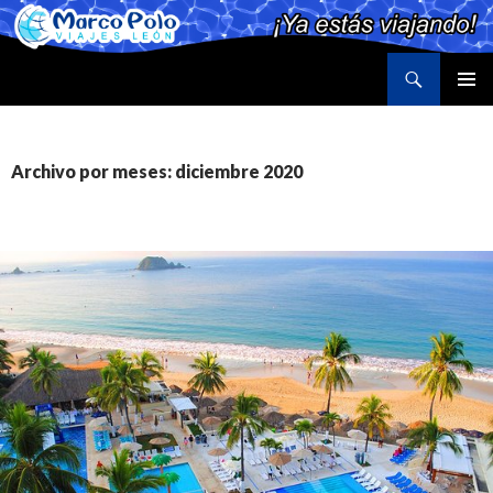
Buscar
Marco Polo Viajes León
SALTAR
MENÚ
AL
PRINCI
CONTENIDO
Archivo por meses: diciembre 2020