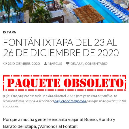
IXTAPA
FONTÁN IXTAPA DEL 23 AL
26 DE DICIEMBRE DE 2020
23 DICIEMBRE, 2020
MARCUS
DEJA UN COMENTARIO
¡Ojo! Éste paquete fue todo un éxito allá en el 2020, pero ya no está disponible. Te
recomendamos pasar a la sección del
paquete de temporada
para que no te quedes sin tus
vacaciones.
Porque a mucha gente le encanta viajar al Bueno, Bonito y
Barato de Ixtapa, ¡Vámonos al Fontán!