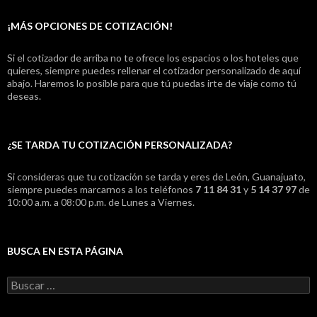
¡MÁS OPCIONES DE COTIZACIÓN!
Si el cotizador de arriba no te ofrece los espacios o los hoteles que
quieres, siempre puedes rellenar el cotizador personalizado de aquí
abajo. Haremos lo posible para que tú puedas irte de viaje como tú
deseas.
¿SE TARDA TU COTIZACIÓN PERSONALIZADA?
Si consideras que tu cotización se tarda y eres de León, Guanajuato,
siempre puedes marcarnos a los teléfonos
7 11 84 31
y
5 14 37 97
de
10:00 a.m. a 08:00 p.m. de Lunes a Viernes.
BUSCA EN ESTA PÁGINA
B
u
s