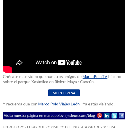
Chécate este video que nuestros amigos de
MarcoPoloTV
hicieron
sobre el parque Xoximilco en Riviera Maya / Cancún.
Y recuerda que con
Marco Polo Viajes León
, ¡Ya estás viajando!
UN PASEO POR EL PARQUE XOXIMILCO DEL 30 DE AGOSTO DE 2015
24