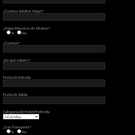
¿Cuántos Adultos Viajan?
¿Viajan Menores de 18 años?
Sí
No
¿Cuántos?
¿De qué edades?
Fecha de Entrada
Fecha de Salida
Categorí­a del Hotel Preferida
¿Con Transporte?
Sí­
No