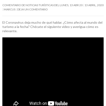
COMENTARIO DE NOTICIAS TURÍSTICAS DEL LUNES, 13 ABR 20
13 ABRIL, 2020
MARCUS
DEJA UN COMENTARIO
El Coronavirus deja mucho de qué hablar. ¿Cómo afecta al mundo del
turismo a la fecha? Chécate el siguiente video y averigua cómo es
relevante.