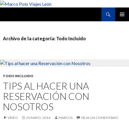
Buscar
Marco Polo Viajes León
SALTAR
MENÚ
AL
PRINCI
CONTENIDO
Archivo de la categoría: Todo Incluido
TODO INCLUIDO
TIPS AL HACER UNA
RESERVACIÓN CON
NOSOTROS
VÍDEO
20 MAYO, 2016
MARCUS
DEJA UN COMENTARIO