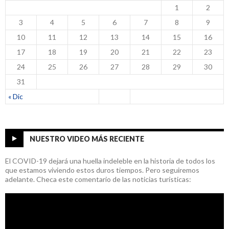
1
2
3
4
5
6
7
8
9
10
11
12
13
14
15
16
17
18
19
20
21
22
23
24
25
26
27
28
29
30
31
« Dic
NUESTRO VIDEO MÁS RECIENTE
El COVID-19 dejará una huella indeleble en la historia de todos los
que estamos viviendo estos duros tiempos. Pero seguiremos
adelante. Checa este comentario de las noticias turísticas: