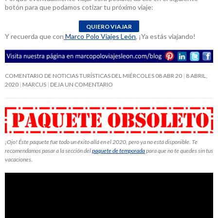
botón para que podamos cotizar tu próximo viaje:
Y recuerda que con
Marco Polo Viajes León
, ¡Ya estás viajando!
COMENTARIO DE NOTICIAS TURÍSTICAS DEL MIÉRCOLES 08 ABR 20
8 ABRIL,
2020
MARCUS
DEJA UN COMENTARIO
¡Ojo! Éste paquete fue todo un éxito allá en el 2020, pero ya no está disponible. Te
recomendamos pasar a la sección del
paquete de temporada
para que no te quedes sin tus
vacaciones.