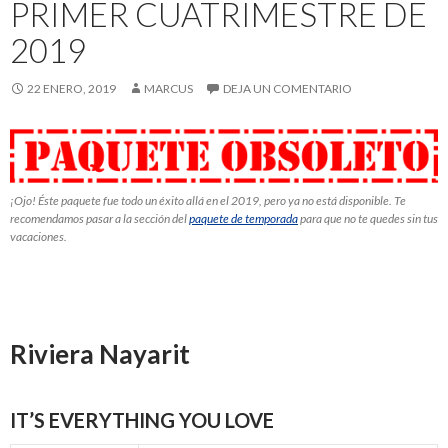
PRIMER CUATRIMESTRE DE
2019
22 ENERO, 2019
MARCUS
DEJA UN COMENTARIO
¡Ojo! Éste paquete fue todo un éxito allá en el 2019, pero ya no está disponible. Te
recomendamos pasar a la sección del
paquete de temporada
para que no te quedes sin tus
vacaciones.
Riviera Nayarit
IT’S EVERYTHING YOU LOVE