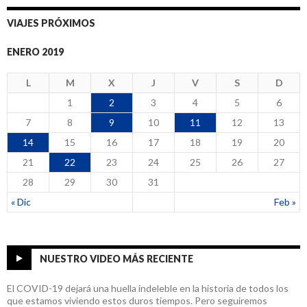
VIAJES PRÓXIMOS
ENERO 2019
L
M
X
J
V
S
D
1
2
3
4
5
6
7
8
9
10
11
12
13
14
15
16
17
18
19
20
21
22
23
24
25
26
27
28
29
30
31
« Dic
Feb »
NUESTRO VIDEO MÁS RECIENTE
El COVID-19 dejará una huella indeleble en la historia de todos los
que estamos viviendo estos duros tiempos. Pero seguiremos