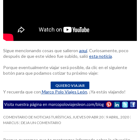
Sigue mencionando cosas que salieron
aquí
. Curiosamente, poco
después de que este video fue subido, salió
esta noticia
.
Porque eventualmente viajar será posible, da clic en el siguiente
botón para que podamos cotizar tu próximo viaje:
Y recuerda que con
Marco Polo Viajes León
, ¡Ya estás viajando!
COMENTARIO DE NOTICIAS TURÍSTICAS, JUEVES 09 ABR 20
9 ABRIL, 2020
MARCUS
DEJA UN COMENTARIO
Porque queremos que te mantengas informado sobre la situación