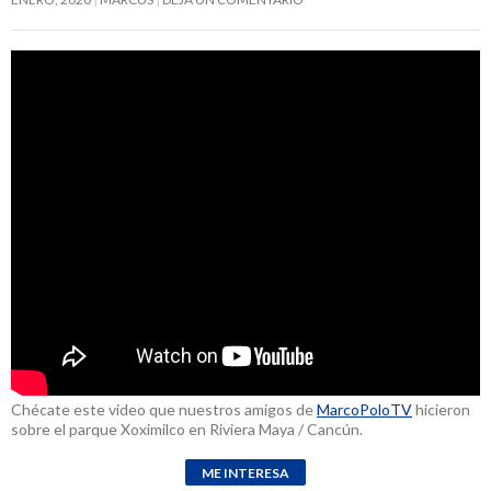
Chécate este video que nuestros amigos de
MarcoPoloTV
hicieron
sobre el parque Xoximilco en Riviera Maya / Cancún.