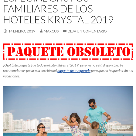
FAMILIARES DE LOS
HOTELES KRYSTAL 2019
14 ENERO, 2019
MARCUS
DEJA UN COMENTARIO
¡Ojo! Éste paquete fue todo un éxito allá en el 2019, pero ya no está disponible. Te
recomendamos pasar a la sección del
paquete de temporada
para que no te quedes sin tus
vacaciones.