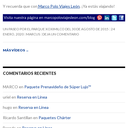
Y recuerda que con
Marco Polo Viajes León
, ¡Ya estás viajando!
UN PASEO POR EL PARQUE XOXIMILCO DEL 30 DE AGOSTO DE 2015
24
ENERO, 2020
MARCUS
DEJA UN COMENTARIO
MÁS VÍDEOS
→
COMENTARIOS RECIENTES
MARCO
en
Paquete Prenavideño de Súper Lujo™
uriel
en
Reserva en Línea
hugo
en
Reserva en Línea
Ricardo Santillan
en
Paquetes Chárter
Brenda
en
Reserva en Línea