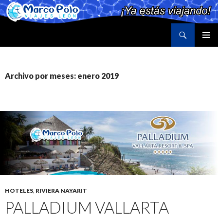
Buscar
Marco Polo Viajes León
SALTAR
MENÚ
AL
PRINCI
CONTENIDO
Archivo por meses: enero 2019
HOTELES
,
RIVIERA NAYARIT
PALLADIUM VALLARTA