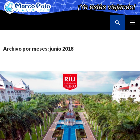
Buscar
Marco Polo Viajes León
SALTAR
MENÚ
AL
PRINCI
CONTENIDO
Archivo por meses: junio 2018