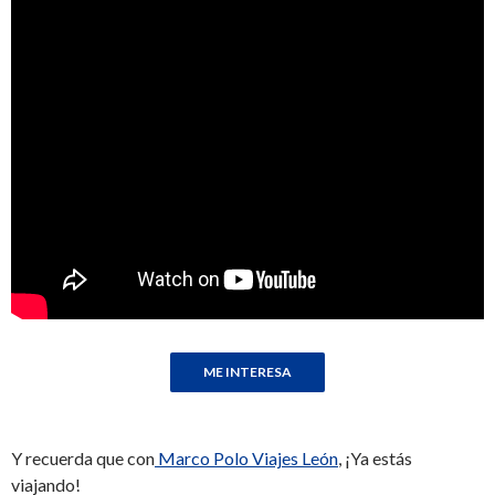
Y recuerda que con
Marco Polo Viajes León
, ¡Ya estás
viajando!