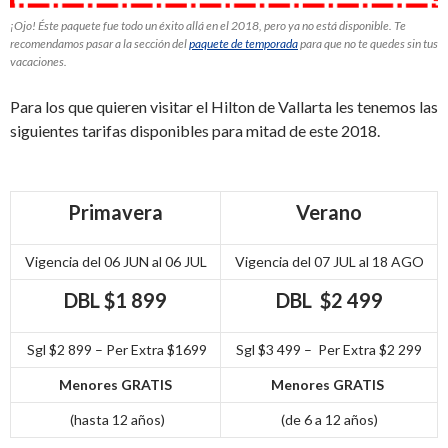
¡Ojo! Éste paquete fue todo un éxito allá en el 2018, pero ya no está disponible. Te
recomendamos pasar a la sección del
paquete de temporada
para que no te quedes sin tus
vacaciones.
Para los que quieren visitar el Hilton de Vallarta les tenemos las
siguientes tarifas disponibles para mitad de este 2018.
Primavera
Verano
Vigencia del 06 JUN al 06 JUL
Vigencia del 07 JUL al 18 AGO
DBL $1 899
DBL $2 499
Sgl $2 899 – Per Extra $1699
Sgl $3 499 – Per Extra $2 299
Menores GRATIS
Menores GRATIS
(hasta 12 años)
(de 6 a 12 años)