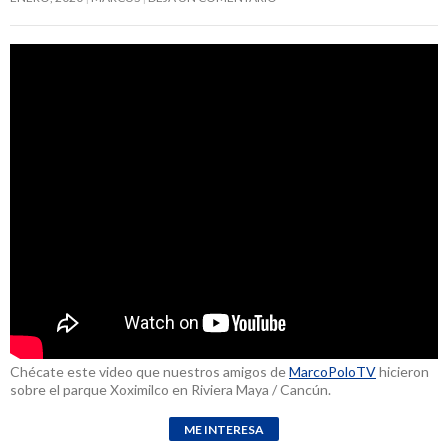
Chécate este video que nuestros amigos de
MarcoPoloTV
hicieron
sobre el parque Xoximilco en Riviera Maya / Cancún.