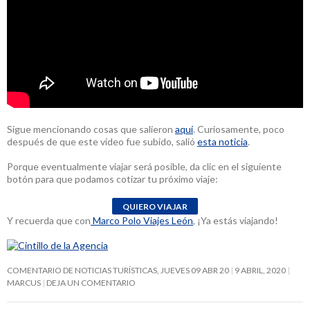
Sigue mencionando cosas que salieron
aquí
. Curiosamente, poco
después de que este video fue subido, salió
esta noticia
.
Porque eventualmente viajar será posible, da clic en el siguiente
botón para que podamos cotizar tu próximo viaje:
Y recuerda que con
Marco Polo Viajes León
, ¡Ya estás viajando!
COMENTARIO DE NOTICIAS TURÍSTICAS, JUEVES 09 ABR 20
9 ABRIL, 2020
MARCUS
DEJA UN COMENTARIO