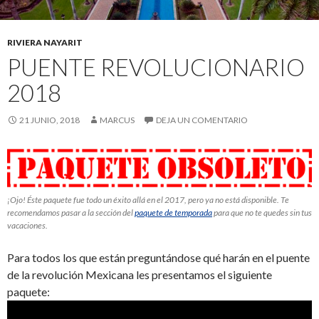
RIVIERA NAYARIT
PUENTE REVOLUCIONARIO
2018
21 JUNIO, 2018
MARCUS
DEJA UN COMENTARIO
¡Ojo! Éste paquete fue todo un éxito allá en el 2017, pero ya no está disponible. Te
recomendamos pasar a la sección del
paquete de temporada
para que no te quedes sin tus
vacaciones.
Para todos los que están preguntándose qué harán en el puente
de la revolución Mexicana les presentamos el siguiente
paquete: