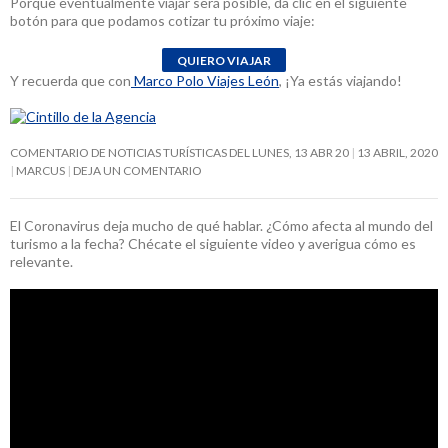
Porque eventualmente viajar será posible, da clic en el siguiente
botón para que podamos cotizar tu próximo viaje:
Y recuerda que con
Marco Polo Viajes León
, ¡Ya estás viajando!
COMENTARIO DE NOTICIAS TURÍSTICAS DEL LUNES, 13 ABR 20
13 ABRIL, 2020
MARCUS
DEJA UN COMENTARIO
El Coronavirus deja mucho de qué hablar. ¿Cómo afecta al mundo del
turismo a la fecha? Chécate el siguiente video y averigua cómo es
relevante.