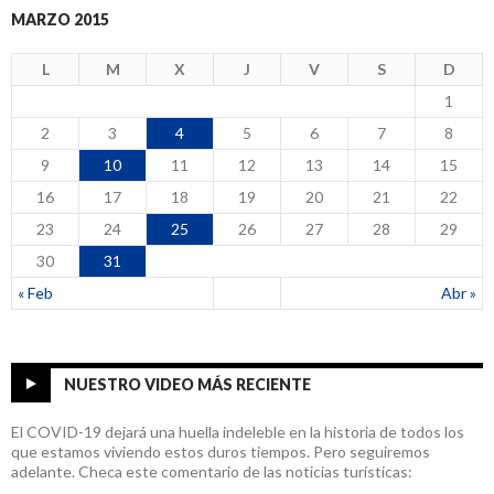
MARZO 2015
L
M
X
J
V
S
D
1
2
3
4
5
6
7
8
9
10
11
12
13
14
15
16
17
18
19
20
21
22
23
24
25
26
27
28
29
30
31
« Feb
Abr »
NUESTRO VIDEO MÁS RECIENTE
El COVID-19 dejará una huella indeleble en la historia de todos los
que estamos viviendo estos duros tiempos. Pero seguiremos
adelante. Checa este comentario de las noticias turísticas: