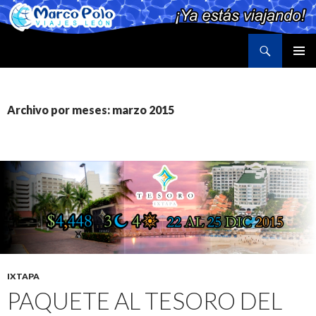
Buscar
Marco Polo Viajes León
SALTAR
MENÚ
AL
PRINCI
CONTENIDO
Archivo por meses: marzo 2015
IXTAPA
PAQUETE AL TESORO DEL