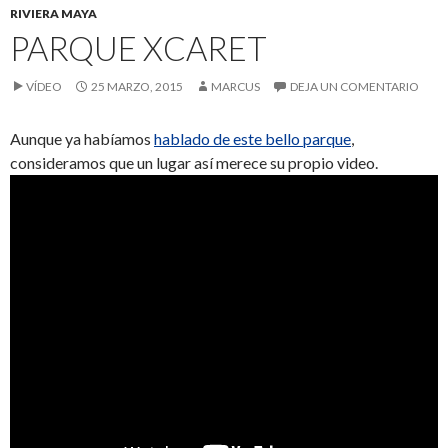
RIVIERA MAYA
PARQUE XCARET
VÍDEO
25 MARZO, 2015
MARCUS
DEJA UN COMENTARIO
Aunque ya habíamos
hablado de este bello parque
,
consideramos que un lugar así merece su propio video.