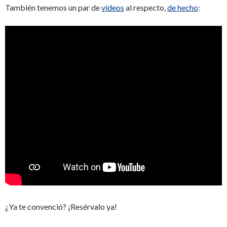
También tenemos un par de
videos
al respecto,
de hecho
:
¿Ya te convenció? ¡Resérvalo ya!