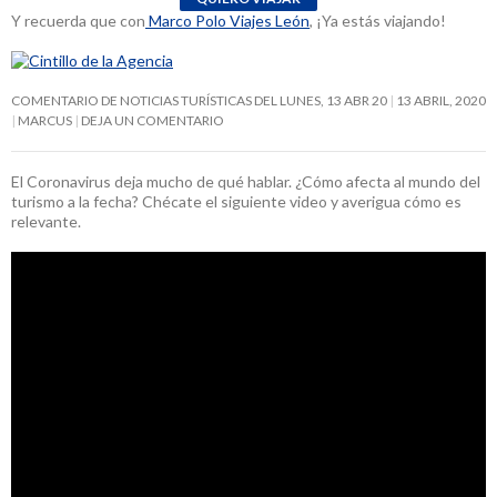
Y recuerda que con
Marco Polo Viajes León
, ¡Ya estás viajando!
COMENTARIO DE NOTICIAS TURÍSTICAS DEL LUNES, 13 ABR 20
13 ABRIL, 2020
MARCUS
DEJA UN COMENTARIO
El Coronavirus deja mucho de qué hablar. ¿Cómo afecta al mundo del
turismo a la fecha? Chécate el siguiente video y averigua cómo es
relevante.