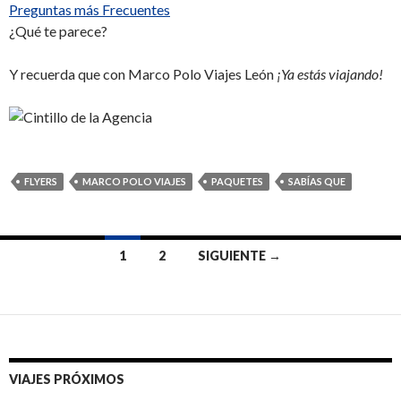
Preguntas más Frecuentes
¿Qué te parece?
Y recuerda que con Marco Polo Viajes León
¡Ya estás viajando!
FLYERS
MARCO POLO VIAJES
PAQUETES
SABÍAS QUE
1
2
SIGUIENTE →
Ir
a
las
entradas
VIAJES PRÓXIMOS