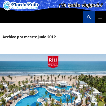
Buscar
Marco Polo Viajes León
SALTAR
MENÚ
AL
PRINCI
CONTENIDO
Archivo por meses: junio 2019