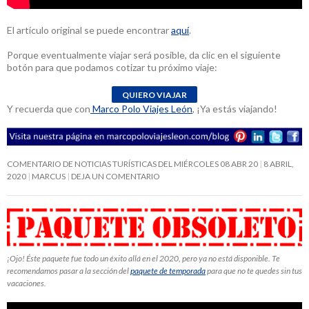
El artículo original se puede encontrar
aquí
.
Porque eventualmente viajar será posible, da clic en el siguiente
botón para que podamos cotizar tu próximo viaje:
Y recuerda que con
Marco Polo Viajes León
, ¡Ya estás viajando!
COMENTARIO DE NOTICIAS TURÍSTICAS DEL MIÉRCOLES 08 ABR 20
8 ABRIL,
2020
MARCUS
DEJA UN COMENTARIO
¡Ojo! Éste paquete fue todo un éxito allá en el 2020, pero ya no está disponible. Te
recomendamos pasar a la sección del
paquete de temporada
para que no te quedes sin tus
vacaciones.