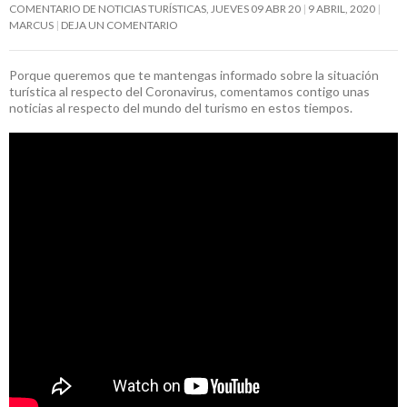
COMENTARIO DE NOTICIAS TURÍSTICAS, JUEVES 09 ABR 20
9 ABRIL, 2020
MARCUS
DEJA UN COMENTARIO
Porque queremos que te mantengas informado sobre la situación
turística al respecto del Coronavirus, comentamos contigo unas
noticias al respecto del mundo del turismo en estos tiempos.