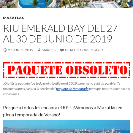
MAZATLÁN
RIU EMERALD BAY DEL 27
AL 30 DE JUNIO DE 2019
27 JUNIO, 2019
MARCUS
DEJA UN COMENTARIO
¡Ojo! Éste paquete fue todo un éxito allá en el 2019, pero ya no está disponible. Te
recomendamos pasar a la sección del
paquete de temporada
para que no te quedes sin tus
vacaciones.
Porque a todos les encanta el RIU. ¡Vámonos a Mazatlán en
plena temporada de Verano!