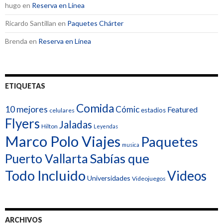
hugo
en
Reserva en Línea
Ricardo Santillan
en
Paquetes Chárter
Brenda
en
Reserva en Línea
ETIQUETAS
Comida
10 mejores
Cómic
Featured
estadios
celulares
Flyers
Jaladas
Hilton
Leyendas
Marco Polo Viajes
Paquetes
musica
Sabías que
Puerto Vallarta
Todo Incluido
Videos
Universidades
Videojuegos
ARCHIVOS