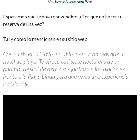
Una
bonita foto
de
Nora Pero
.
Esperamos que te haya convencido. ¿Por qué no hacer tu
reserva de una vez?
Tal y como lo mencionan en su sitio web:
Con su sistema “Todo Incluido” es mucho más que un
hotel de playa. Te ofrece casi siete hectáreas de un
paraíso tropical de hermosos jardines e instalaciones
frente a la Playa Linda para que vivas una experiencia
inolvidable.