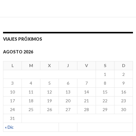
Ir
a
las
entradas
VIAJES PRÓXIMOS
AGOSTO 2026
L
M
X
J
V
S
D
1
2
3
4
5
6
7
8
9
10
11
12
13
14
15
16
17
18
19
20
21
22
23
24
25
26
27
28
29
30
31
« Dic