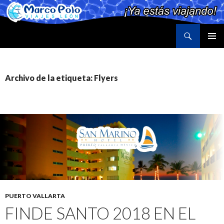
Buscar
Marco Polo Viajes León
SALTAR
MENÚ
AL
PRINCI
CONTENIDO
Archivo de la etiqueta: Flyers
PUERTO VALLARTA
FINDE SANTO 2018 EN EL