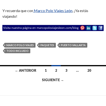
Y recuerda que con
Marco Polo Viajes León
, ¡Ya estás
viajando!
MARCO POLO VIAJES
PAQUETES
PUERTO VALLARTA
TODO INCLUIDO
← ANTERIOR
1
2
3
…
20
Ir
SIGUIENTE →
a
las
entradas