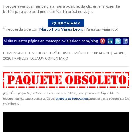
Porque eventualmente viajar será posible, da clic en el siguiente
botón para que podamos cotizar tu próximo viaje:
Y recuerda que con
Marco Polo Viajes León
, ¡Ya estás viajando!
COMENTARIO DE NOTICIAS TURÍSTICAS DEL MIÉRCOLES 08 ABR 20
8 ABRIL,
2020
MARCUS
DEJA UN COMENTARIO
¡Ojo! Éste paquete fue todo un éxito allá en el 2020, pero ya no está disponible. Te
recomendamos pasar a la sección del
paquete de temporada
para que no te quedes sin tus
vacaciones.