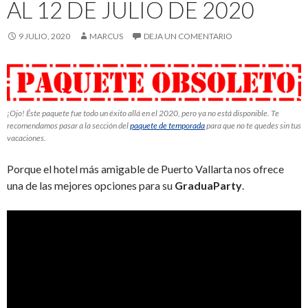
AL 12 DE JULIO DE 2020
9 JULIO, 2020
MARCUS
DEJA UN COMENTARIO
¡Ojo! Éste paquete fue todo un éxito allá en el 2020, pero ya no está disponible. Te
recomendamos pasar a la sección del
paquete de temporada
para que no te quedes sin tus
vacaciones.
Porque el hotel más amigable de Puerto Vallarta nos ofrece
una de las mejores opciones para su
GraduaParty
.