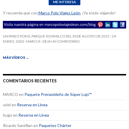
Y recuerda que con
Marco Polo Viajes León
, ¡Ya estás viajando!
UN PASEO POR EL PARQUE XOXIMILCO DEL 30 DE AGOSTO DE 2015
24
ENERO, 2020
MARCUS
DEJA UN COMENTARIO
MÁS VÍDEOS
→
COMENTARIOS RECIENTES
MARCO
en
Paquete Prenavideño de Súper Lujo™
uriel
en
Reserva en Línea
hugo
en
Reserva en Línea
Ricardo Santillan
en
Paquetes Chárter