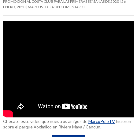
PROMOCIÓN AL COSTA CLUB PARA LAS PRIMERAS SEMANAS DE 2020
26
ENERO, 2020
MARCUS
DEJA UN COMENTARIO
Chécate este video que nuestros amigos de
MarcoPoloTV
hicieron
sobre el parque Xoximilco en Riviera Maya / Cancún.