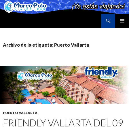
Buscar
Marco Polo Viajes León
SALTAR
MENÚ
AL
PRINCI
CONTENIDO
Archivo de la etiqueta: Puerto Vallarta
PUERTO VALLARTA
FRIENDLY VALLARTA DEL 09